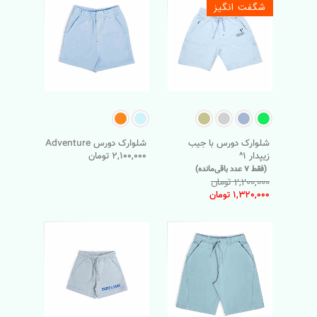
شگفت انگیز
شلوارک دورس با جیب
شلوارک دورس Adventure
زیپدار 1^
2,100,000 تومان
(فقط 7 عدد باقی‌مانده)
2,200,000 تومان
1,320,000 تومان