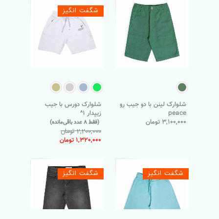
شگفت انگیز
شلوارک لینن با دو جیب رو
شلوارک دورس با جیب
peace
زیپدار 1^
3,100,000 تومان
(فقط 8 عدد باقی‌مانده)
2,200,000 تومان
1,320,000 تومان
شگفت انگیز
شگفت انگیز