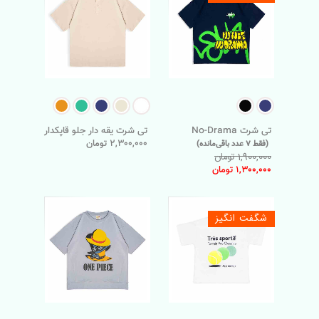
تی شرت No-Drama
تی شرت یقه دار جلو قاپکدار
2,300,000 تومان
(فقط 7 عدد باقی‌مانده)
1,900,000 تومان
1,300,000 تومان
شگفت انگیز