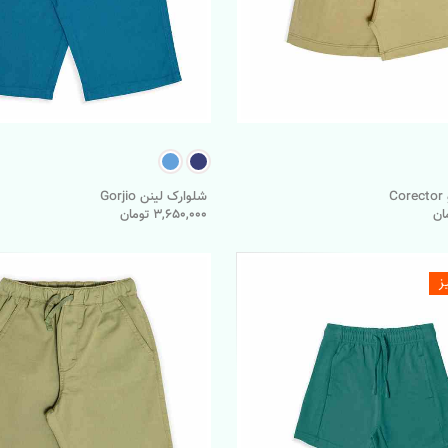
C
شلوارک لینن Gorjio
3,650,000 تومان
ز