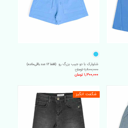
شلوارک با دو جیب بزرگ رو
(فقط 12 عدد باقی‌مانده)
1,800,000 تومان
1,300,000 تومان
شگفت انگیز