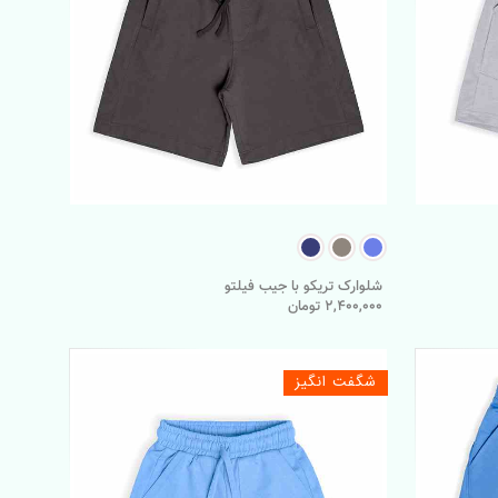
شلوارک تریکو با جیب فیلتو
2,400,000 تومان
شگفت انگیز