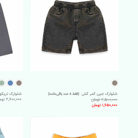
شلوارک جین کمر کش
شلوارک تریکو iver
(فقط 8 عدد باقی‌مانده)
2,600,000 تومان
2,500,000 تومان
1,650,000 تومان