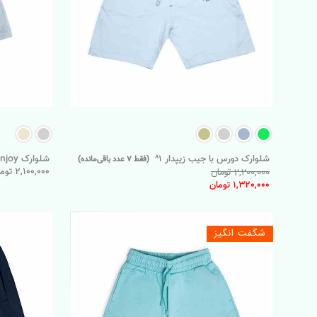
شلوارک دورس با جیب زیپدار 1^
شلوارک Enjoy
(فقط 7 عدد باقی‌مانده)
2,100,000 تومان
2,200,000 تومان
1,320,000 تومان
شگفت انگیز