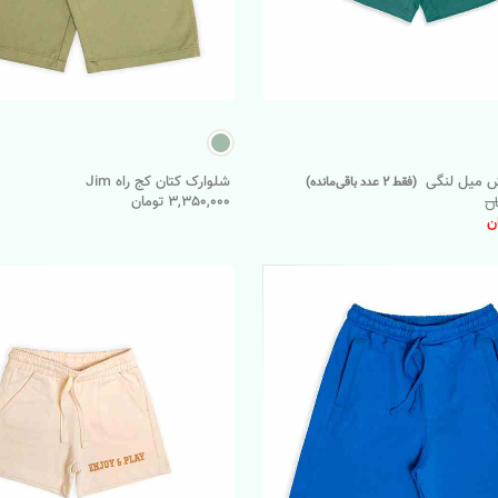
ش میل لنگی
شلوارک کتان کج راه Jim
(فقط 2 عدد باقی‌مانده)
3,350,000 تومان