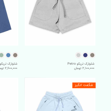
شلوارک تریکو Petro
شلوارک تریکو iver
2,100,000 تومان
2,600,000 تومان
شگفت انگیز