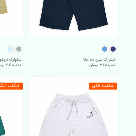
شلوارک لینن Gorjio
شلوارک تریکو orector
3,650,000 تومان
2,400,000 تومان
شگفت انگیز
شگفت انگی