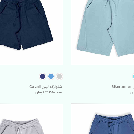
Bi
شلوارک لینن Cavali
3,350,000 تومان