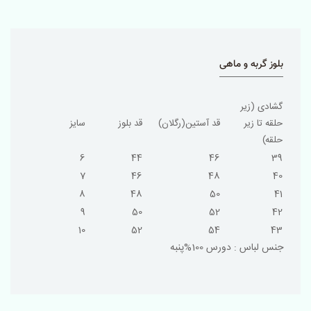
بلوز گربه و ماهی
گشادی (زیر
حلقه تا زیر
قد آستین(رگلان)
قد بلوز
سایز
حلقه)
6
44
46
39
7
46
48
40
8
48
50
41
9
50
52
42
10
52
54
43
جنس لباس : دورس 100%پنبه