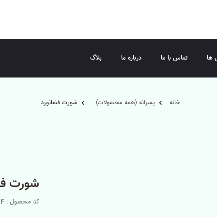
 ها
تماس با ما
درباره ما
بلاگ
خانه
پسرانه (همه محصولات)
شورت فضانورد
شورت فض
کد محصول : 046264