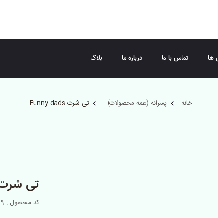
 ها
تماس با ما
درباره ما
بلاگ
خانه
پسرانه (همه محصولات)
تی شرت Funny dads
تی شرت nny dads
کد محصول : 001789