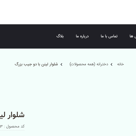
 ها
تماس با ما
درباره ما
بلاگ
خانه
دخترانه (همه محصولات)
شلوار لینن با دو جیب بزرگ
شلوار لی
کد محصول : 005163