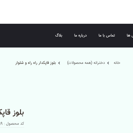
 ها
تماس با ما
درباره ما
بلاگ
خانه
دخترانه (همه محصولات)
بلوز قاپکدار راه راه و شلوار
بلوز قاپک
کد محصول : 017119